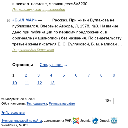
и психол. насилие, являющееся&#8230; …
Психологическая энциклопедия
«БЫЛ МАЙ»
— Рассказ. При жизни Булгакова не
10
публиковался. Впервые: Аврора, Л, 1978, №3. Название
дано при публикации по первому предложению, в
оригинале (машинописи) без названия. По свидетельству
третьей жены писателя Е. С. Булгаковой, Б. м. написан …
Энциклопедия Булгакова
Страницы
Следующая
→
1
2
3
4
5
6
7
8
9
10
11
12
13
© Академик, 2000-2026
18+
Обратная связь:
Техподдержка
,
Реклама на сайте
👣 Путешествия
Экспорт словарей на сайты
, сделанные на PHP,
Joomla,
Drupal,
WordPress, MODx.