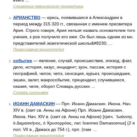
event …
Справочник технического переводчика
АРИАНСТВО
— ересь, появившаяся в Александрии в
4
период между 315 320 гг., связанная с именем пресвитера
Ария. Строго говоря, Ария нельзя назвать основателем того
учения, к рое получило его имя. Он был лишь одним из мн.
представителей экзегетической школы&#8230; …
Православная энциклопедия
событие
— явление, случай, происшествие, эпизод, факт,
5
дело, история, казус, инцидент; зуон, пассаж, история с
географией, чепок, чепэ, сенсация, курьез, происшедшее,
экшен, залет, макрособытие, прецендент, случившееся,
оказия, чепе, оборот Словарь русских …
Словарь синонимов
ИОАНН ДАМАСКИН
— Прп. Иоанн Дамаскин. Икона. Нач.
6
XIV в. (скит св. Анны на Афоне) Прп. Иоанн Дамаскин.
Икона. Нач. XIV в. (скит св. Анны на Афоне) [греч. ᾿Ιωάννης
ὁ Δαμασκήνος, ὁ Χρυσορρόας, лат. Ioannes Damascenus] (2 я
пол. VII в., Дамаск до 754 г.), прп. (пам …
Православная энциклопедия