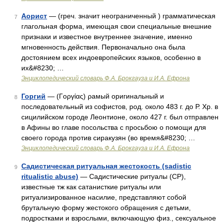
Аорист
— (греч. значит неограниченный ) грамматическая
7
глагольная форма, имеющая свои специальные внешние
признаки и известное внутреннее значение, именно
мгновенность действия. Первоначально она была
достоянием всех индоевропейских языков, особенно в
их&#8230; …
Энциклопедический словарь Ф.А. Брокгауза и И.А. Ефрона
Горгий
— (Γοργίας) ρамый оригинальный и
8
последовательный из софистов, род. около 483 г. до Р. Хр. в
сицилийском городе Леонтионе, около 427 г. был отправлен
в Афины во главе посольства с просьбою о помощи для
своего города против сиракузян (во время&#8230; …
Энциклопедический словарь Ф.А. Брокгауза и И.А. Ефрона
Садистическая ритуальная жестокость (sadistic
9
ritualistic abuse)
— Садистические ритуалы (СР),
известные тж как сатанисткие ритуалы или
ритуализированное насилие, представляют собой
брутальную форму жестокого обращения с детьми,
подростками и взрослыми, включающую физ., сексуальное